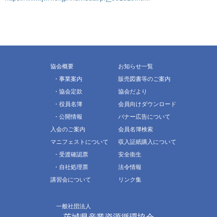
協会概要
お知らせ一覧
・事業案内
販売図書等のご案内
・協会定款
協会だより
・役員名簿
会員向けダウンロード
・公開情報
バナー広告について
入会のご案内
会員名簿検索
マニフェストについて
収入証紙購入について
・受渡確認票
安全衛生
・自社処理票
法令情報
講習会について
リンク集
一般社団法人