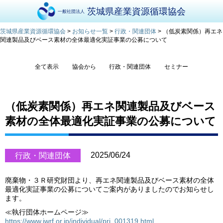
茨城県産業資源循環協会
一般社団法人
茨城県産業資源循環協会
>
お知らせ一覧
>
行政・関連団体
>
（低炭素関係）再エネ
関連製品及びベース素材の全体最適化実証事業の公募について
全て表示
協会から
行政・関連団体
セミナー
（低炭素関係）再エネ関連製品及びベース
素材の全体最適化実証事業の公募について
2025/06/24
行政・関連団体
廃棄物・３Ｒ研究財団より、再エネ関連製品及びベース素材の全体
最適化実証事業の公募についてご案内がありましたのでお知らせし
ます。
≪執行団体ホームページ≫
https://www.jwrf.or.jp/individual/prj_001319.html