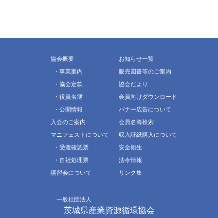
協会概要
お知らせ一覧
・事業案内
販売図書等のご案内
・協会定款
協会だより
・役員名簿
会員向けダウンロード
・公開情報
バナー広告について
入会のご案内
会員名簿検索
マニフェストについて
収入証紙購入について
・受渡確認票
安全衛生
・自社処理票
法令情報
講習会について
リンク集
一般社団法人
茨城県産業資源循環協会